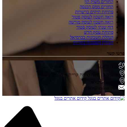
החזרים משוק הון
החזרים ממס הכנסה
פתיחת תיקים ברשויות
רואה חשבון לעוסק פטור
רואה חשבון לעוסק מורשה
דוח שנתי לעוסק פטור
פתיחת עסק חדש
הנהלת חשבונות בכרמיאל
הנהלת חשבונות בקריות
פרטי קשר
04-8707126
הדשנים 3 , חיפה (צומת קריית אתא)
צה"ל 16, כרמיאל
office@viskus.co.il
קידום אתרים בגוגל