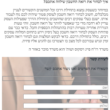
איך לבחור את רואה החשבון שילווה אתכם?
במיוחד כשעסק נמצא בתחילת דרכו וכל המושגים הקשורים לעניין
מבלבלים, חשוב לבחור רואה חשבון לעוסק פטור שיהיה לכם נוח לעבוד
איתו. ישנם בעלי עסקים רבים שחושבים בתחילת הדרך שפעילות העסק
עדיין לא רחבה מדי כך שאפשר לוותר על רואה חשבון. זוהי טעות
הגוררת אחריה טעויות רבות בהתנהלות הכספית וחבל. כדאי כבר עם
פתיחת העסק לבחור רואה חשבון בעל ניסיון וידע בתחום המלווה עסקים
רבים, כולל בתחילת דרכם. כדאי לבקש המלצות וגם לבחור רואה חשבון
זמין ונגיש עבורכם לכל מצב בו תצטרכו גם להגיע אליו פיזית.
משרד רו"ח פייג ויסקוס ושות' הוא משרד מוכר באזור ה
ליצירת קשר
השאירו את הפרטים ואנו ניצור אתכם קשר