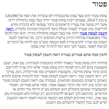
פטור
עוסק פטור הוא בעל עסק שהכנסותיו לא עוברות את הסף של 120,000
₪ נכון ל 2024. פעמים רבות עוסק פטור יהיה בעל עסק בתחילת דרכו
אשר רק עושה את צעדיו הראשונים בתור עצמאי ולא בהכרח מודע
לדרישות בהן יצטרך לעמוד ובכלל כיצד להתנהל מבחינה כלכלית.
רואה
חשבון לעוסק פטור
ילווה את בעל העסק מתחילת הדרך. הוא יוכל להקל
עליו באמצעות פתיחת התיק ברשות המיסים דרכו, מה שיחסוך לבעל
העסק זמן וצורך להגיע פיזית למס הכנסה ומע"מ וגם לדווח על הדברים
לביטוח לאומי. מעבר לכך הוא יוכל לתת לו יעוץ עסקי.
להבין ממה אתם פטורים בעזרת רואה חשבון לעוסק פטור
פתיחת תיק עוסק פטור כאמור תלויה בהכנסות השנתיות. עם זאת, ישנם
מקצועות בהם לא ניתן לפתוח תיק עוסק פטור אלא יהיה צורך להירשם
בהם בתור עוסק מורשה, מקצועות חופשיים כמו אדריכלות, גינון, עורכי
דין, רואי חשבון ועוד. רואה חשבון לעוסק פטור יוכל להנחות אתכם ולוודא
שאתם נרשמים בסטטוס המתאים. בעבודה עם רואה חשבון לעוסק פטור
גם תבינו טוב יותר מה הדבר בעצם אומר, ממה אתם פטורים. הפטור
המשמעותי שאתם מקבלים הוא תשלום מע"מ ודיווח מדי חודש או
חודשיים. בהתאם לכך תוציאו ללקוחותיכם רק קבלות ולא חשבוניות מס.
עם זאת, .תהיו מחויבים לשלם מס הכנסה וביטוח לאומי ורואה החשבון
יסייע לכם בכל הקשור לתשלום מס ותכנונו.