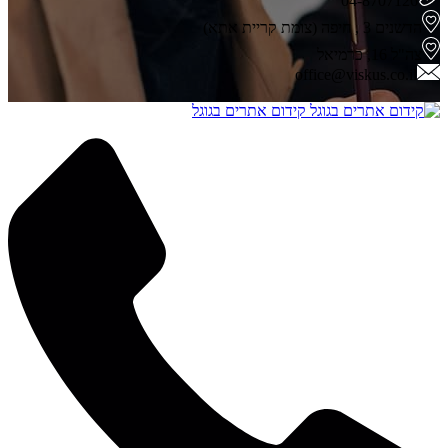
04-8707126
הדשנים 3 , חיפה (צומת קריית אתא)
צה"ל 16, כרמיאל
office@viskus.co.il
קידום אתרים בגוגל